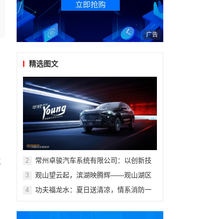
广告
精选图文
又
常州卓骏汽车系统有限公司：以创新技
生
2
术重塑座舱体验，打造新能源汽车座椅
观山望云起，滨湖映腾辉——观山湖区
3
行业标杆
第十一届青少年科技体育艺术赛事活动
功夫福龙水：夏日送清凉，情系消防一
4
盛大开幕
线