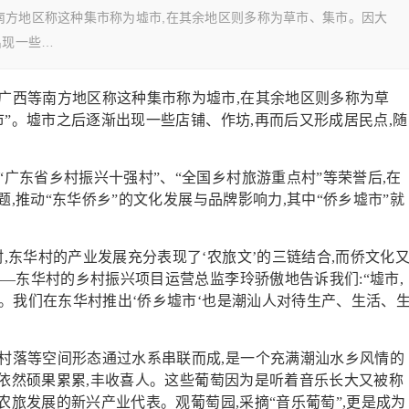
南方地区称这种集市称为墟市,在其余地区则多称为草市、集市。因大
出现一些…
广西等南方地区称这种集市称为墟市,在其余地区则多称为草
市”。墟市之后逐渐出现一些店铺、作坊,再而后又形成居民点,随
“广东省乡村振兴十强村”、“全国乡村旅游重点村”等荣誉后,在
题,推动“东华侨乡”的文化发展与品牌影响力,其中“侨乡墟市”就
,东华村的产业发展充分表现了‘农旅文’的三链结合,而侨文化
—东华村的乡村振兴项目运营总监李玲骄傲地告诉我们:“墟市,
。我们在东华村推出‘侨乡墟市‘也是潮汕人对待生产、生活、
村落等空间形态通过水系串联而成,是一个充满潮汕水乡风情的
”依然硕果累累,丰收喜人。这些葡萄因为是听着音乐长大又被称
农旅发展的新兴产业代表。观葡萄园,采摘“音乐葡萄”,更是成为