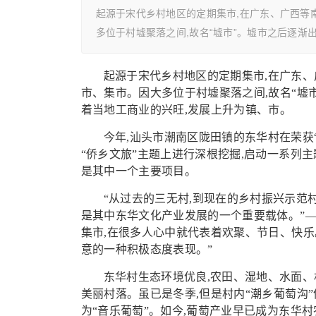
起源于宋代乡村地区的定期集市,在广东、广西等
多位于村墟聚落之间,故名“墟市”。墟市之后逐渐
起源于宋代乡村地区的定期集市,在广东、
市、集市。因大多位于村墟聚落之间,故名“墟
着当地工商业的兴旺,发展上升为镇、市。
今年,汕头市潮南区陇田镇的东华村在荣获
“侨乡文旅”主题上进行深根挖掘,启动一系列主
是其中一个主要项目。
“从过去的三无村,到现在的乡村振兴示范村
是其中东华文化产业发展的一个重要载体。”—
集市,在很多人心中就代表着欢聚、节日、快乐
意的一种积极态度表现。”
东华村生态环境优良,农田、湿地、水面、
美丽村落。虽已是冬季,但是村内“潮乡葡萄沟
为“音乐葡萄”。如今,葡萄产业早已成为东华村