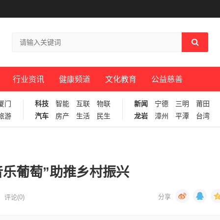
行业资讯
健康频道
文化教育
公益慈善
厦门
科技
智能
互联
物联
新闻
宁德
三明
莆田
旅游
汽车
房产
生活
民生
龙岩
漳州
平潭
台湾
音乐葡萄”助推乡村振兴
评论(0)