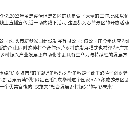
说,2022年虽是疫情但是景区的还是做了大量的工作,比如以
线上直播宣传,近十场的线下活动,这些都为春节景区的开放活
公司(汕头市耕梦家园建设发展有限公司),该公司在今年还成为
版的企业,同时这种村企合作运营乡村的发展模式也被评为“广东
着乡村振兴产业发展更市场化才更具有生命力与持续性的发展方
”侨乡墟市“的主题,“番客码头”“番客路”“此生必驾”“潮乡驿
”吃“音乐葡萄”做“网红直播”,东华村这个国家AAA级旅游景区,
一个优美富饶的“农旅文”融合发展乡村振兴的精彩未来!