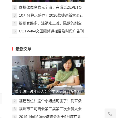
州复旦儿童医院“复星”计划
虚拟偶像席卷元宇宙，在崽崽ZEPETO
2
找到接近偶像新方式
10万预算玩跨界？2026款捷途新大圣让
3
年轻人圆梦轿跑SUV
提现套路多，注销难上难，陈欧的刷宝
4
App“涮”了谁？
CCTV-4中文国际频道栏目及时段广告刊
5
例
最新文章
董明珠告诫年轻人：不要天天琢磨投机取
巧，要有吃亏精神才会成功
福建首位！这个小姐姐厉害了！凭耳朵
2
为钢琴“治病”
福州市三明商会第二届第二次会员大会
3
隆重召开
2019中国品牌经济峰会将于9月底在北
4