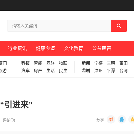
行业资讯
健康频道
文化教育
公益慈善
厦门
科技
智能
互联
物联
新闻
宁德
三明
莆田
旅游
汽车
房产
生活
民生
龙岩
漳州
平潭
台湾
“引进来”
评论(0)