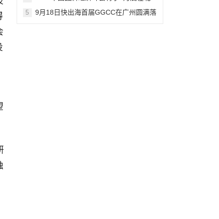
技
京举办
9月18日快出海首届GGCC在广州圆满落
5
得
幕!
会
投
辅
望
研
蚀