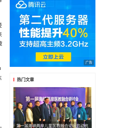
解
经
来
被
广告
中
陈
热门文章
。
第一届海峡两岸儿童医教融合论坛启动杭