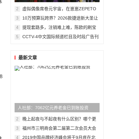
陈
州复旦儿童医院“复星”计划
虚拟偶像席卷元宇宙，在崽崽ZEPETO
2
找到接近偶像新方式
10万预算玩跨界？2026款捷途新大圣让
3
年轻人圆梦轿跑SUV
提现套路多，注销难上难，陈欧的刷宝
4
，
App“涮”了谁？
CCTV-4中文国际频道栏目及时段广告刊
5
例
最新文章
8
人社部：7062亿元养老金已到账投资
晚上起夜与不起夜有什么区别？哪个更
2
健康？差别还真不小
福州市三明商会第二届第二次会员大会
3
隆重召开
2019中国品牌经济峰会将于9月底在北
4