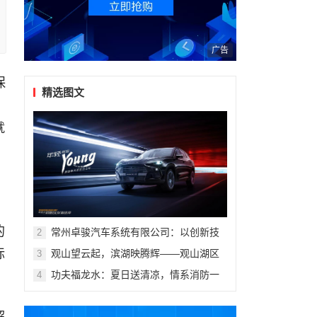
广告
保
精选图文
就
的
常州卓骏汽车系统有限公司：以创新技
2
术重塑座舱体验，打造新能源汽车座椅
标
观山望云起，滨湖映腾辉——观山湖区
3
行业标杆
第十一届青少年科技体育艺术赛事活动
功夫福龙水：夏日送清凉，情系消防一
4
盛大开幕
线