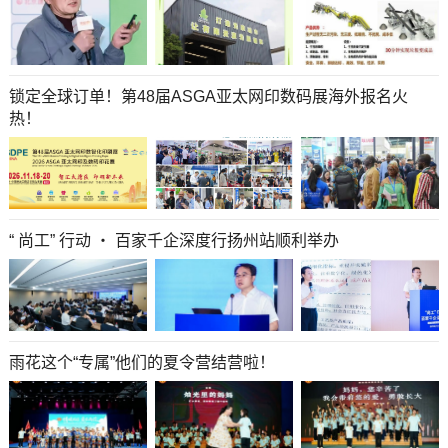
锁定全球订单！第48届ASGA亚太网印数码展海外报名火
热！
“ 尚工” 行动 ・ 百家千企深度行扬州站顺利举办
雨花这个“专属”他们的夏令营结营啦！