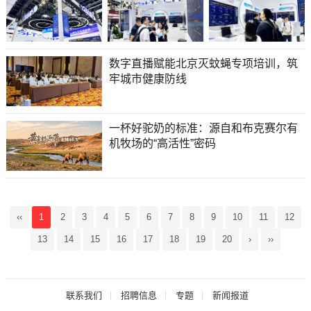
数字直播赋能北京灭蚊蝇专项培训，筑
牢城市健康防线
一杯好驼奶的标准：源自和布克赛尔有
机牧场的“高活性”密码
‹‹
1
2
3
4
5
6
7
8
9
10
11
12
13
14
15
16
17
18
19
20
›
››
联系我们
招聘信息
专题
新闻报道