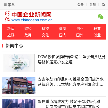
菜单
登录
注册
新闻
财经
科技
健康
创业
教育
旅游
数据
文化
国内
国外
创业
新闻中心
FOW 修护发膜奢养新篇：鱼子酱多肽分
层修护居家护发之道
安吉尔助力印尼KFC推进全国门店净水
系统升级，以本地化方案应对复杂水质
挑战
聚焦重点精准发力 鼓足干劲攻坚克难
——河南黄河空间信息工程院有限公司