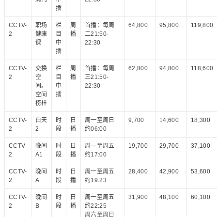
插
CCTV-
职场
栏
周
首播：每周
64,800
95,800
119,800
2
健康
目
播
二21:50-
课
中
22:30
插
CCTV-
交换
栏
周
首播：每周
62,800
94,800
118,600
2
空
目
播
三21:50-
间。
中
22:30
空间
插
榜样
CCTV-
白天
时
日
周一至周日
9,700
14,600
18,300
2
2
段
播
约06:00
CCTV-
晚间
时
日
周一至周五
19,700
29,700
37,100
2
A1
段
播
约17:00
CCTV-
晚间
时
日
周一至周五
28,400
42,900
53,600
2
A
段
播
约19:23
CCTV-
晚间
时
日
周一至周五
31,900
48,100
60,100
2
B
段
播
约22:25
周六至周日