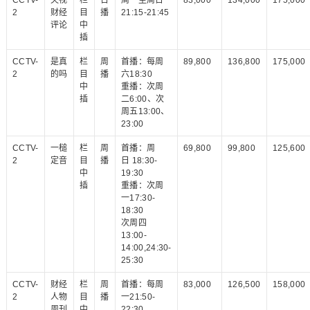
CCTV-
央视
栏
日
周一至周日
83,000
134,000
175,000
2
财经
目
播
21:15-21:45
评论
中
插
CCTV-
是真
栏
周
首播：每周
89,800
136,800
175,000
2
的吗
目
播
六18:30
中
重播：次周
插
二6:00、次
周五13:00、
23:00
CCTV-
一槌
栏
周
首播：周
69,800
99,800
125,600
2
定音
目
播
日 18:30-
中
19:30
插
重播：次周
一17:30-
18:30
次周四
13:00-
14:00,24:30-
25:30
CCTV-
财经
栏
周
首播：每周
83,000
126,500
158,000
2
人物
目
播
一21:50-
周刊
中
22:30