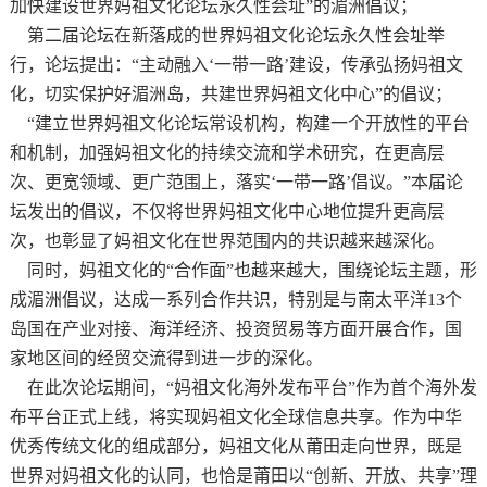
加快建设世界妈祖文化论坛永久性会址”的湄洲倡议；
第二届论坛在新落成的世界妈祖文化论坛永久性会址举
行，论坛提出：
“主动融入‘一带一路’建设，传承弘扬妈祖文
化，切实保护好湄洲岛，共建世界妈祖文化中心”的倡议；
“建立世界妈祖文化论坛常设机构，构建一个开放性的平台
和机制，加强妈祖文化的持续交流和学术研究，在更高层
次、更宽领域、更广范围上，落实
‘一带一路’倡议。”本届论
坛发出的倡议，不仅将世界妈祖文化中心地位提升更高层
次，也彰显了妈祖文化在世界范围内的共识越来越深化。
同时，妈祖文化的
“合作面”也越来越大，围绕论坛主题，形
成湄洲倡议，达成一系列合作共识，特别是与南太平洋13个
岛国在产业对接、海洋经济、投资贸易等方面开展合作，国
家地区间的经贸交流得到进一步的深化。
在此次论坛期间，
“妈祖文化海外发布平台”作为首个海外发
布平台正式上线，将实现妈祖文化全球信息共享。作为中华
优秀传统文化的组成部分，妈祖文化从莆田走向世界，既是
世界对妈祖文化的认同，也恰是莆田以“创新、开放、共享”理