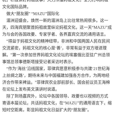
文化国际品牌。
做大
“朋友圈” “MAZU”国际化
湄洲迎盛会，焕然一新的湄洲岛上比往常热闹很多。这一
天，四海宾朋聚首妈祖故里纵论妈祖文化，这一天
“MAZU”成
为与会的各国政要、专家学者、各界嘉宾交流的通用语言。
“得益于妈祖文化的精神纽带，非洲和中国两国人民在民间
交流紧密，妈祖文化的核心是
‘善’，非常有益于双方增进理
解。”第一次参加世界妈祖文化论坛的埃塞俄比亚驻广州总领
事馆总领事德斯塔接受记者采访时表示。
“作为
‘海丝’沿线国家，菲律宾愿意积极参与共建‘21世纪海
上丝绸之路’，期待未来与中国福建加强各方合作，为两地经
济合作带来裨益。”菲律宾农业部前部长、国会前议员王海棉
在论坛上发布英文演讲时说道。
除了到场嘉宾外，论坛中各国领导、政要也以视频的方式
寄语本届论坛，共话妈祖文化，在
“MAZU”的通用语言下，缩
短时空距离，彰显妈祖文化日益扩大的“朋友圈”。