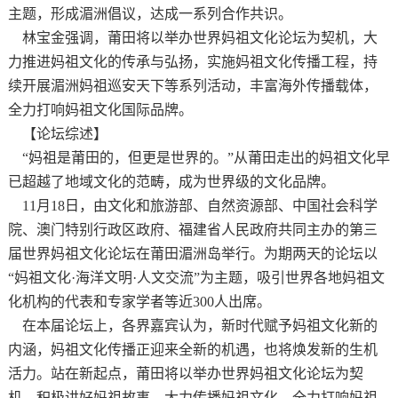
主题，形成湄洲倡议，达成一系列合作共识。
林宝金强调，莆田将以举办世界妈祖文化论坛为契机，大
力推进妈祖文化的传承与弘扬，实施妈祖文化传播工程，持
续开展湄洲妈祖巡安天下等系列活动，丰富海外传播载体，
全力打响妈祖文化国际品牌。
【论坛综述】
“妈祖是莆田的，但更是世界的。
”从莆田走出的妈祖文化早
已超越了地域文化的范畴，成为世界级的文化品牌。
11月
18日，由文化和旅游部、自然资源部、中国社会科学
院、澳门特别行政区政府、福建省人民政府共同主办的第三
届世界妈祖文化论坛在莆田湄洲岛举行。为期两天的论坛以
“妈祖文化·海洋文明·人文交流”为主题，吸引世界各地妈祖文
化机构的代表和专家学者等近300人出席。
在本届论坛上，各界嘉宾认为，新时代赋予妈祖文化新的
内涵，妈祖文化传播正迎来全新的机遇，也将焕发新的生机
活力。站在新起点，莆田将以举办世界妈祖文化论坛为契
机，积极讲好妈祖故事，大力传播妈祖文化，全力打响妈祖