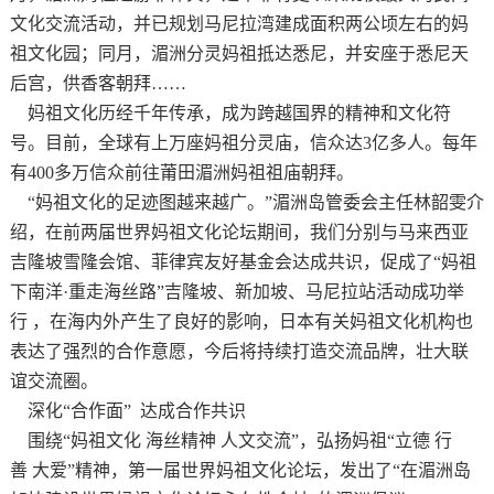
文化交流活动，并已规划马尼拉湾建成面积两公顷左右的妈
祖文化园；同月，湄洲分灵妈祖抵达悉尼，并安座于悉尼天
后宫，供香客朝拜……
妈祖文化历经千年传承，成为跨越国界的精神和文化符
号。目前，全球有上万座妈祖分灵庙，信众达
3亿多人。每年
有400多万信众前往莆田湄洲妈祖祖庙朝拜。
“妈祖文化的足迹图越来越广。
”湄洲岛管委会主任林韶雯介
绍，在前两届世界妈祖文化论坛期间，我们分别与马来西亚
吉隆坡雪隆会馆、菲律宾友好基金会达成共识，促成了“妈祖
下南洋·重走海丝路”吉隆坡、新加坡、马尼拉站活动成功举
行 ，在海内外产生了良好的影响，日本有关妈祖文化机构也
表达了强烈的合作意愿，今后将持续打造交流品牌，壮大联
谊交流圈。
深化
“合作面” 达成合作共识
围绕
“妈祖文化 海丝精神 人文交流”，弘扬妈祖“立德 行
善 大爱”精神，第一届世界妈祖文化论坛，发出了“在湄洲岛