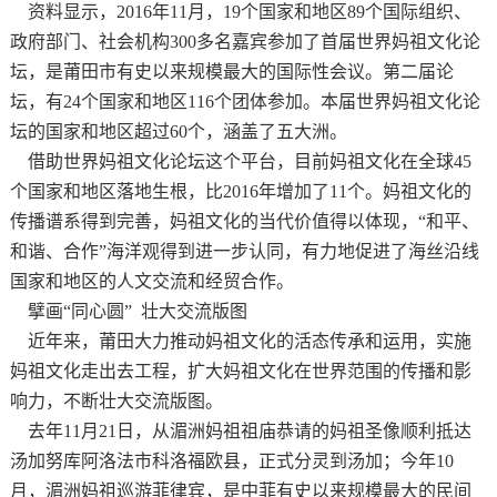
资料显示，
2016年11月，19个国家和地区89个国际组织、
政府部门、社会机构300多名嘉宾参加了首届世界妈祖文化论
坛，是莆田市有史以来规模最大的国际性会议。第二届论
坛，有24个国家和地区116个团体参加。本届世界妈祖文化论
坛的国家和地区超过60个，涵盖了五大洲。
借助世界妈祖文化论坛这个平台，目前妈祖文化在全球
45
个国家和地区落地生根，比2016年增加了11个。妈祖文化的
传播谱系得到完善，妈祖文化的当代价值得以体现，“和平、
和谐、合作”海洋观得到进一步认同，有力地促进了海丝沿线
国家和地区的人文交流和经贸合作。
擘画
“同心圆” 壮大交流版图
近年来，莆田大力推动妈祖文化的活态传承和运用，实施
妈祖文化走出去工程，扩大妈祖文化在世界范围的传播和影
响力，不断壮大交流版图。
去年
11月21日，从湄洲妈祖祖庙恭请的妈祖圣像顺利抵达
汤加努库阿洛法市科洛福欧县，正式分灵到汤加；今年10
月，湄洲妈祖巡游菲律宾，是中菲有史以来规模最大的民间