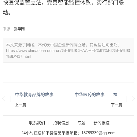
快医保监管立法，完善智能监控体系，实行部门联
动。
来源：
新华网
本文来源于网络，不代表中国企业新闻网立场，转载请注明出处：
https://www.chinacenn.com.cn/%E6%9C%AA%E5%91%BD%E5%90
%8D/417.html
中华教育品牌的故事——林梅平的教育梦
中华医药的故事——福州功夫推拿薛昭明
上一篇
下一篇
联系我们
招聘信息
专题
新闻报道
24小时违法和不良信息举报邮箱：13789339@qq.com