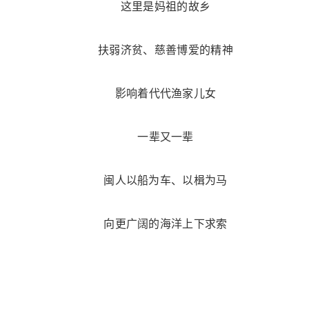
这里是妈祖的故乡
扶弱济贫、慈善博爱的精神
影响着代代渔家儿女
一辈又一辈
闽人以船为车、以楫为马
向更广阔的海洋上下求索