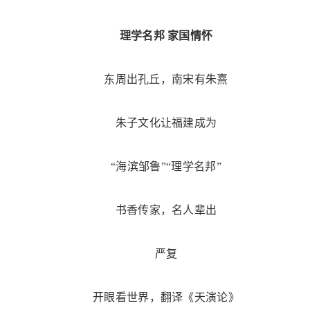
理学名邦 家国情怀
东周出孔丘，南宋有朱熹
朱子文化让福建成为
“海滨邹鲁”“理学名邦”
书香传家，名人辈出
严复
开眼看世界，翻译《天演论》