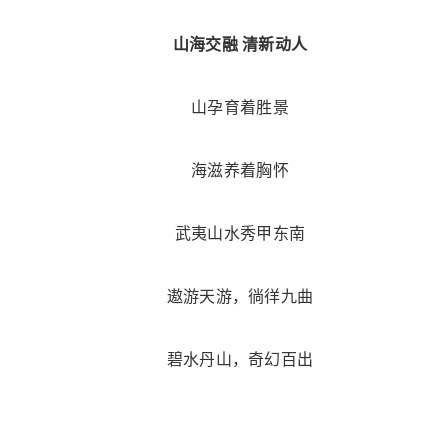
山海交融 清新动人
山孕育着胜景
海滋养着胸怀
武夷山水秀甲东南
遨游天游，徜徉九曲
碧水丹山，奇幻百出