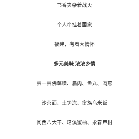
书香夹杂着战火
个人牵挂着国家
福建，有着大情怀
多元美味 浓浓乡情
尝一尝佛跳墙、扁肉、鱼丸、肉燕
沙茶面、土笋冻、畲族乌米饭
闽西八大干、琯溪蜜柚、永春芦柑