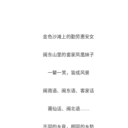
金色沙滩上的勤劳惠安女
闽东山里的畲家凤凰妹子
一颦一笑，皆成风景
闽南语、闽东语、客家话
莆仙话、闽北语……
不同的乡音，相同的乡愁