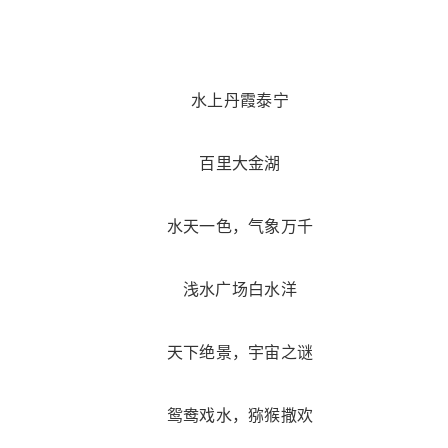
水上丹霞泰宁
百里大金湖
水天一色，气象万千
浅水广场白水洋
天下绝景，宇宙之谜
鸳鸯戏水，猕猴撒欢