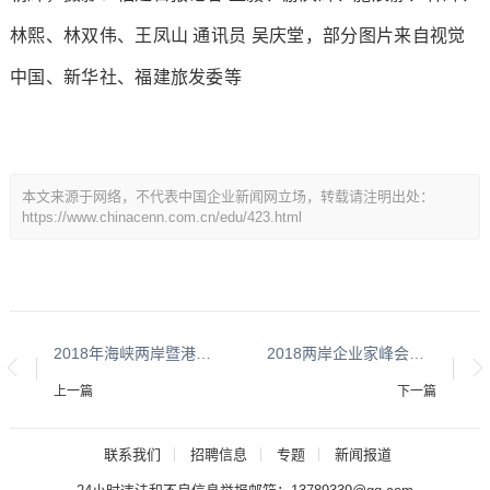
林熙、林双伟、王凤山 通讯员 吴庆堂，部分图片来自视觉
中国、新华社、福建旅发委等
本文来源于网络，不代表中国企业新闻网立场，转载请注明出处：
https://www.chinacenn.com.cn/edu/423.html
2018年海峡两岸暨港澳地区群众徒步登山大赛在合掌岩举行
2018两岸企业家峰会年会在厦门开幕 含金量高含情量高
上一篇
下一篇
联系我们
招聘信息
专题
新闻报道