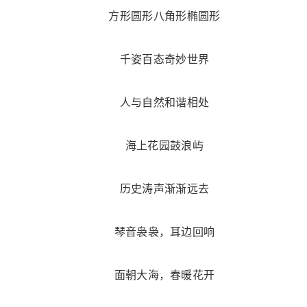
方形圆形八角形椭圆形
千姿百态奇妙世界
人与自然和谐相处
海上花园鼓浪屿
历史涛声渐渐远去
琴音袅袅，耳边回响
面朝大海，春暖花开