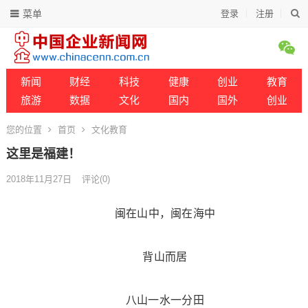
菜单
登录
注册
新闻
财经
科技
健康
创业
教育
旅游
数据
文化
国内
国外
创业
您的位置
首页
文化教育
这里是福建！
2018年11月27日
评论(0)
闽在山中，闽在海中
背山而居
八山一水一分田