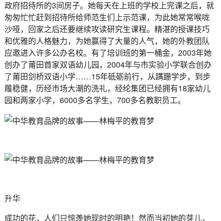
政府招待所的3间房子。她每天在上班的学校上完课之后，就
匆匆忙忙赶到招待所给师范生们上示范课，为此她常常喉咙
沙哑，回家之后还要继续攻读研究生课程。精湛的授课技巧
和优雅的人格魅力，为她赢得了大量的人气，她的外教团队
应邀进入许多公办名校。有了培训班的第一桶金，2003年她
创办了莆田首家双语幼儿园，2004年与市实验小学联合创办
了莆田剑桥双语小学……15年砥砺前行，从蹒跚学步，到步
履稳健，历经市场大潮的洗礼，经纶集团已经拥有18家幼儿
园和两家小学，6000多名学生，700多名教职员工。
升华
成功的花，人们只惊羡她现时的明艳！然而当初她的芽儿，