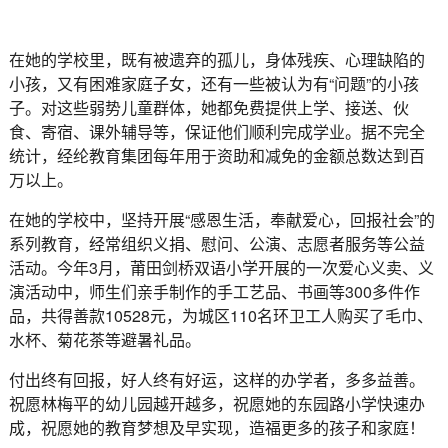
在她的学校里，既有被遗弃的孤儿，身体残疾、心理缺陷的
小孩，又有困难家庭子女，还有一些被认为有“问题”的小孩
子。对这些弱势儿童群体，她都免费提供上学、接送、伙
食、寄宿、课外辅导等，保证他们顺利完成学业。据不完全
统计，经纶教育集团每年用于资助和减免的金额总数达到百
万以上。
在她的学校中，坚持开展“感恩生活，奉献爱心，回报社会”的
系列教育，经常组织义捐、慰问、公演、志愿者服务等公益
活动。今年3月，莆田剑桥双语小学开展的一次爱心义卖、义
演活动中，师生们亲手制作的手工艺品、书画等300多件作
品，共得善款10528元，为城区110名环卫工人购买了毛巾、
水杯、菊花茶等避暑礼品。
付出终有回报，好人终有好运，这样的办学者，多多益善。
祝愿林梅平的幼儿园越开越多，祝愿她的东园路小学快速办
成，祝愿她的教育梦想及早实现，造福更多的孩子和家庭！