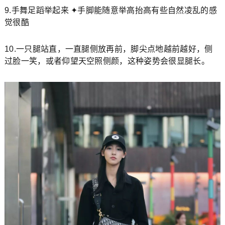
9.手舞足蹈举起来 ✦手脚能随意举高抬高有些自然凌乱的感
觉很酷
10.一只腿站直，一直腿侧放再前，脚尖点地越前越好，侧
过脸一笑，或者仰望天空照侧颜，这种姿势会很显腿长。