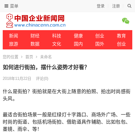
菜单
登录
注册
新闻
财经
科技
健康
创业
教育
旅游
数据
文化
国内
国外
创业
您的位置
首页
未命名
如何进行街拍，摆什么姿势才好看？
2018年11月22日
评论(0)
什么是街拍？街拍就是在大街上随意的拍照、拍出时尚感街
头风。
最适合街拍场景一般是红绿灯十字路口、商场外广场、一些
时尚的街道、包括机场街拍、借助道具作辅助、比如包包、
墨镜、雨伞、等！