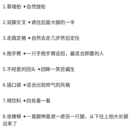
1.靠墙拍 ✦自然放松
2.双脚交叉 ✦遮住后面大腿的一半
3.走路定格 ✦自然去走几步然后定住
4.抱手臂 ✦一只手抱手臂这招，最适合胖腰的人
5.不经意的回头 ✦回眸一笑百媚生
6.插口袋 ✦适合比较帅气的风格
7.喝饮料 ✦四处看一看
8.坐楼梯 ✦一直腿伸直遮一遮另一只腿，从下往上拍大长腿
出来了