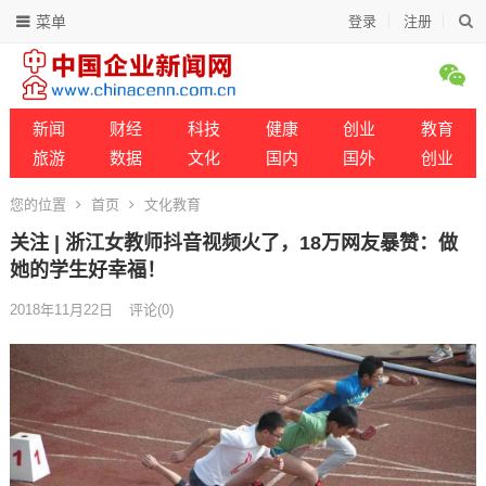
菜单
登录
注册
新闻
财经
科技
健康
创业
教育
旅游
数据
文化
国内
国外
创业
您的位置
首页
文化教育
关注 | 浙江女教师抖音视频火了，18万网友暴赞：做
她的学生好幸福！
2018年11月22日
评论(0)