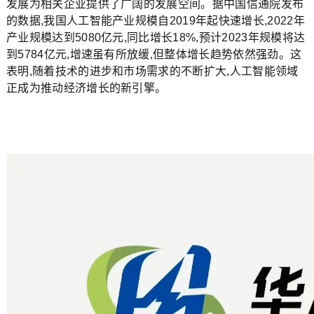
发展为相关企业提供了广阔的发展空间。据中国信通院发布
的数据,我国人工智能产业规模自2019年起快速增长,2022年
产业规模达到5080亿元,同比增长18%,预计2023年规模将达
到5784亿元,增速虽有所放缓,但整体增长趋势依然强劲。这
表明,随着技术的进步和市场需求的不断扩大,人工智能领域
正成为推动经济增长的新引擎。