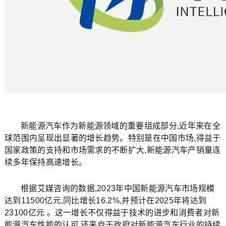
新能源汽车作为新能源领域的重要组成部分,近年来在全
球范围内呈现出显著的增长趋势。特别是在中国市场,得益于
国家政策的支持和市场需求的不断扩大,新能源汽车产销量连
续多年保持高速增长。
根据艾媒咨询的数据,2023年中国新能源汽车市场规模
达到11500亿元,同比增长16.2%,并预计在2025年将达到
23100亿元 。这一增长不仅得益于技术的进步和消费者对新
能源汽车性能的认可,还来自于政府对新能源汽车行业的持续