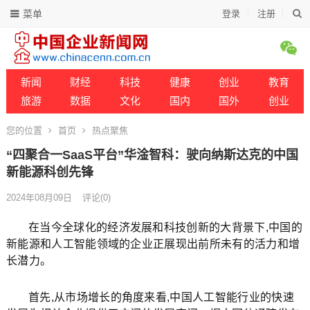
菜单
登录
注册
新闻
财经
科技
健康
创业
教育
旅游
数据
文化
国内
国外
创业
您的位置
首页
热点聚焦
“四聚合一SaaS平台”华淦智科：驶向纳斯达克的中国
新能源科创先锋
2024年08月09日
评论(0)
在当今全球化的经济发展和科技创新的大背景下,中国的
新能源和人工智能领域的企业正展现出前所未有的活力和增
长潜力。
首先,从市场增长的角度来看,中国人工智能行业的快速