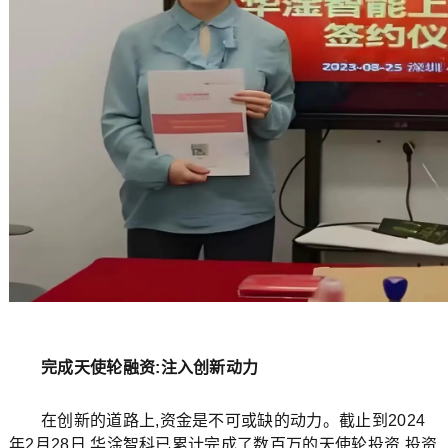
完成天使轮融资:注入创新动力
在创新的道路上,资金是不可或缺的动力。截止到2024
年2月28日,华淦智科已累计完成了数百万的天使轮投资,投资