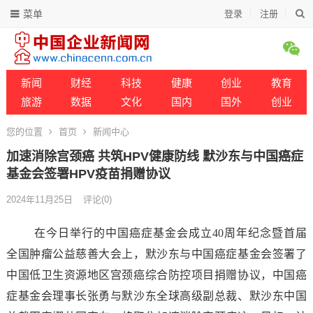
菜单
登录
注册
新闻
财经
科技
健康
创业
教育
旅游
数据
文化
国内
国外
创业
您的位置
首页
新闻中心
加速消除宫颈癌 共筑HPV健康防线 默沙东与中国癌症
基金会签署HPV疫苗捐赠协议
2024年11月25日
评论(0)
在今日举行的中国癌症基金会成立40周年纪念暨首届
全国肿瘤公益慈善大会上，默沙东与中国癌症基金会签署了
中国低卫生资源地区宫颈癌综合防控项目捐赠协议，中国癌
症基金会理事长张勇与默沙东全球高级副总裁、默沙东中国