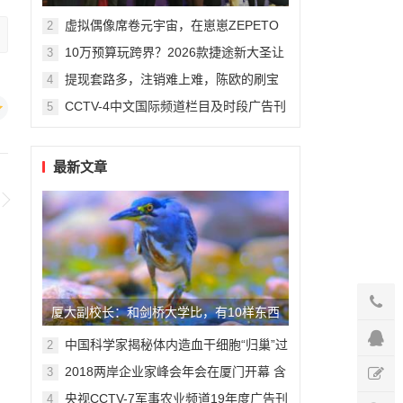
州复旦儿童医院“复星”计划
虚拟偶像席卷元宇宙，在崽崽ZEPETO
2
找到接近偶像新方式
10万预算玩跨界？2026款捷途新大圣让
3
年轻人圆梦轿跑SUV
提现套路多，注销难上难，陈欧的刷宝
4
App“涮”了谁？
CCTV-4中文国际频道栏目及时段广告刊
5
例
最新文章
厦大副校长：和剑桥大学比，有10样东西
我们做不到
中国科学家揭秘体内造血干细胞“归巢”过
2
程
2018两岸企业家峰会年会在厦门开幕 含
3
金量高含情量高
央视CCTV-7军事农业频道19年度广告刊
4