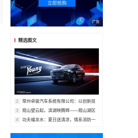
广告
精选图文
技
常州卓骏汽车系统有限公司：以创新技
2
术重塑座舱体验，打造新能源汽车座椅
观山望云起，滨湖映腾辉——观山湖区
3
行业标杆
第十一届青少年科技体育艺术赛事活动
功夫福龙水：夏日送清凉，情系消防一
4
盛大开幕
线