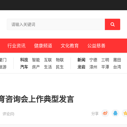
行业资讯
健康频道
文化教育
公益慈善
厦门
科技
智能
互联
物联
新闻
宁德
三明
莆田
旅游
汽车
房产
生活
民生
龙岩
漳州
平潭
台湾
育咨询会上作典型发言
评论(0)