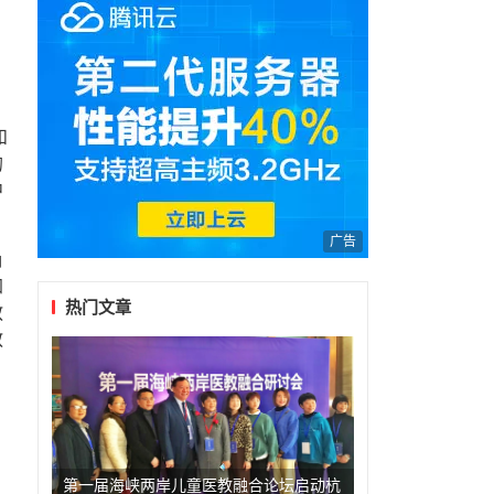
和
的
中
广告
确
加
热门文章
教
教
第一届海峡两岸儿童医教融合论坛启动杭