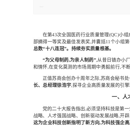
…
在第43次全国医药行业质量管理(QC)小
部摘得一等奖及最佳发表奖,并囊括11个小组第一
总数“十八连冠”。持续夯实质量根基。
“为父母制药,为亲人制药”
,从昔日镇办小
和情怀,在变化莫测的市场周期中勇毅前行,不
正值苏商会创办十周年之际,苏商会秘书处
长、总经理徐浩宇
,探寻企业高质量发展的引
一、
人
党的二十大报告指出,必须坚持科技是第一
战略、人才强国战略、创新驱动发展战略,开辟
这为企业科技创新指明了新方向,为科技强企