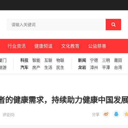
行业资讯
健康频道
文化教育
公益慈善
厦门
科技
智能
互联
物联
新闻
宁德
三明
莆田
旅游
汽车
房产
生活
民生
龙岩
漳州
平潭
台湾
者的健康需求，持续助力健康中国发
评论(0)