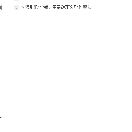
为钢琴“治病”
洗澡别犯4个错，更要避开这几个“魔鬼
5
创
时间”，否则越洗越伤身！
百
断
,
,