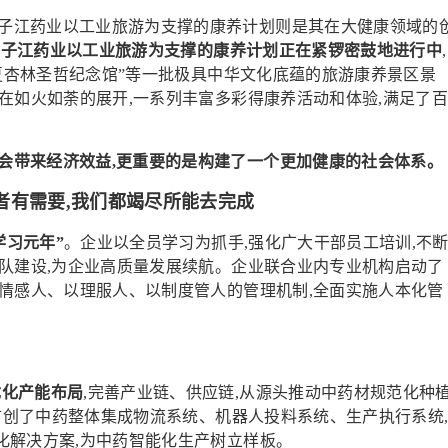
扬子江药业以工业旅游为支撑的康养计划则是其在大健康领域的
,扬子江药业以工业旅游为支撑的康养计划正在紧锣密鼓地进行中
,
华夏杏林圣哲纪念馆”等一批极具中华文化底蕴的旅游康养景区景
在如火如荼的展开,一系列丰富多彩得康养活动和体验,满足了
会带来经济效益,更重要的是构建了一个更加健康的社会体系。
者有需要,我们都竭尽所能去完成
学习元年”
。企业以全员学习为抓手,强化广大干部员工培训,不
队建设,为企业高质量发展续航。企业联合业内专业机构启动了
情感人、以理服人、以制度管人的管理机制,全面实施人本化管
优化产能布局
,完善产业链、供应链,从源头推动中药材规范化种植
首创了中药整体集成物流系统、机器人投料系统、生产执行系统
化解决方案,为中药智能化生产树立样板。