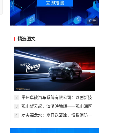
广告
精选图文
常州卓骏汽车系统有限公司：以创新技
2
术重塑座舱体验，打造新能源汽车座椅
观山望云起，滨湖映腾辉——观山湖区
3
行业标杆
第十一届青少年科技体育艺术赛事活动
功夫福龙水：夏日送清凉，情系消防一
4
盛大开幕
,
线