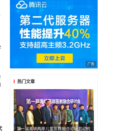
为
学
。
广告
宇
热门文章
质
代
第一届海峡两岸儿童医教融合论坛启动杭