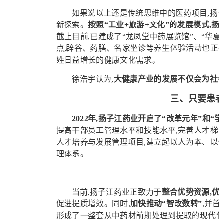
如果说以上还是传统思维中的医药项目,
新探索。
按照“工业+旅游+文化”的发展模式
截止目前,已建成了“龙凤堂中药展览馆”、“
点,辟谷、药膳、名家坐诊等养生体验活动也正
姓日益增长的健康文化需求。
徐浩宇认为,
大健康产业的发展不仅会为社
三、只要患
2022年,扬子江药业开启了“改革元年”和“
提高干部员工管理水平和技能水平,完善人才梯
人才培养与发展管理项目,建立起以人为本、以
理体系。
当前,扬子江药业正致力于
整合优势资源,
促进提质增效。同时,
加快推动“智改数转”
,并
形成了一整套从中药材前期处理到提取的现代