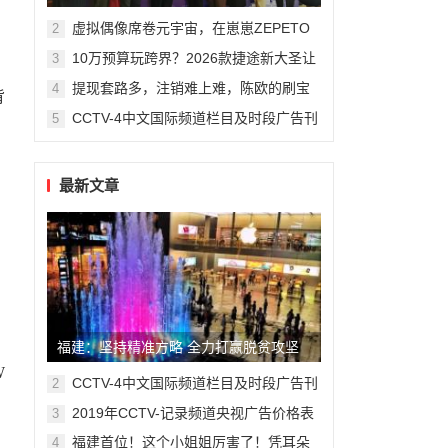
州复旦儿童医院“复星”计划
虚拟偶像席卷元宇宙，在崽崽ZEPETO
2
找到接近偶像新方式
10万预算玩跨界？2026款捷途新大圣让
3
年轻人圆梦轿跑SUV
提现套路多，注销难上难，陈欧的刷宝
4
背
App“涮”了谁？
CCTV-4中文国际频道栏目及时段广告刊
5
例
最新文章
福建：坚持精准方略 全力打赢脱贫攻坚
W
战
CCTV-4中文国际频道栏目及时段广告刊
2
例
2019年CCTV-记录频道央视广告价格表
3
福建首位！这个小姐姐厉害了！凭耳朵
4