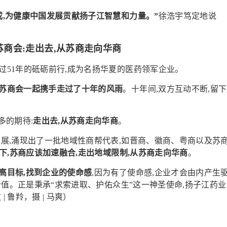
成,为健康中国发展贡献扬子江智慧和力量。”
徐浩宇笃定地说
苏商会:走出去,从苏商走向华商
过51年的砥砺前行,成为名扬华夏的医药领军企业。
与苏商会一起携手走过了十年的风雨
。十年间,双方互动不断,留下
多的期待:
走出去,从苏商走向华商
。
发展,涌现出了一批地域性商帮代表,如晋商、徽商、粤商以及苏
下,苏商应该加速融合,走出地域限制,从苏商走向华商
。
高目标,找到企业的使命感
,因为有了使命感,企业才会由内产生
价值。正是秉承“求索进取、护佑众生”这一神圣使命,扬子江药业
 | 鲁羚，
摄 | 马爽）