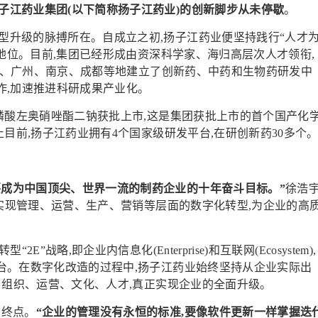
子江药业集团(以下简称扬子江药业)的创新脚步从未停歇
。
型升级的脉搏所在。自成立之初,扬子江药业便坚持践行“人才
略地位。目前,集团已经形成由资深科学家、海归高层次人才领衔,
上海、广州、南京、成都等地建立了创新药、中药和生物药研发中
作,加速推进科研成果产业化。
用磷酸左奥硝唑酯二钠获批上市,这是集团获批上市的首个国产化
目前,扬子江药业拥有4个国家级研发平台,在研创新药30多个
要成为中国顶尖、世界一流的制药企业的十年奋斗目标。”
徐浩
,实现管理、运营、生产、营销等层面的数字化转型,为企业的高
”战略,即企业内信息化(Enterprise)和互联网(Ecosystem),
台。在数字化改造的过程中,扬子江药业始终坚持从企业实际出
、组织、运营、文化、人才,真正实现企业的全面升级。
有终点。
“企业的管理没有永恒的标准,要像软件更新一样掌握迭