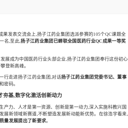
组成果发表交流会上,扬子江药业集团选派参赛的105个QC课题全
名,至此,
扬子江药业集团已蝉联全国医药行业QC成果一等奖
厂发展成为中国医药行业头部企业,扬子江药业集团奉行这份初心
断攀登新高峰。
一行走进扬子江药业集团,对话
扬子江药业集团党委书记、董事
擎和密码。
才夯基,数字化激活创新动力
生产力、人才是第一资源、创新是第一动力,深入实施科教兴国
发展新领域新赛道,不断塑造发展新动能新优势。在徐浩宇看来
高质量发展提出了新要求
。