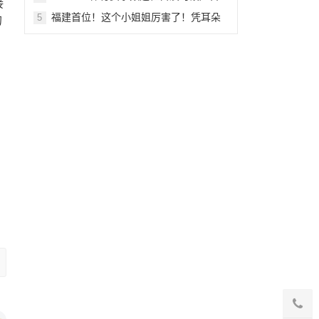
接
刊例
福建首位！这个小姐姐厉害了！凭耳朵
5
的
为钢琴“治病”