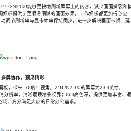
0 / 27B2N2100能够更快地刷新屏幕上的内容，减少画面撕裂和
闲娱乐提供了更顺滑细腻的画面效果，工作娱乐都更加得心应
技术，自动调节刷新率与显卡帧率保持同步，进一步解决画面卡顿、延
多屏协作，预见精彩
-IPS面板，带来178度广视角，24B2N2100的屏幕为23.8英寸，
080全高清分辨率，清晰展现精彩视界；8bit高色深，提供更加丰富、
GB广色域，充分满足大家的日常办公需求。