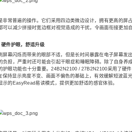
是非常普遍的操作。它们采用四边类微边设计，拥有更高的屏
都可以减少拼接时宽边框对视觉造成的干扰，令画面衔接更加
硬件护眼，舒适升级
刷屏幕闪烁而带来的眼部不适，但是长时间暴露在电子屏幕发
的负担，严重时还可能会引起干眼症和睡眠障碍。除了自身养
能也十分重要。24B2N2100 / 27B2N2100采用了硬件
标准，在保持显示亮度不变、画面不偏色的基础上，有效缓解短波蓝
示的EasyRead易读模式，提供更加舒适的感官体验。