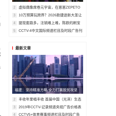
州复旦儿童医院“复星”计划
虚拟偶像席卷元宇宙，在崽崽ZEPETO
2
找到接近偶像新方式
10万预算玩跨界？2026款捷途新大圣让
3
占
年轻人圆梦轿跑SUV
提现套路多，注销难上难，陈欧的刷宝
4
自
App“涮”了谁？
CCTV-4中文国际频道栏目及时段广告刊
5
例
最新文章
出
成
光
福建：坚持精准方略 全力打赢脱贫攻坚
战
丰收年里唱丰收 首届中国（光泽）生态
2
食品丰收音乐节精彩纷呈
2019年CCTV-记录频道央视广告价格表
3
CCTV5+体育赛事频道栏目及时段广告
4