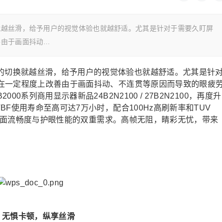
就越丝滑，给予用户的视觉体验也就越舒适。尤其是针对于需要久盯屏
善由于画面抖动…
的切换就越丝滑，给予用户的视觉体验也就越舒适。尤其是针
在一定程度上改善由于画面抖动、不连贯等原因而导致的眼疲
系列商用显示器新品24B2N2100 / 27B2N2100，再度升
F使用寿命至高可达7万小时，配合100Hz高刷新率和TUV
户对画面流畅度与护眼性能的双重需求。高帧无阻，睛彩无忧，带来
无惧卡顿，纵享丝滑