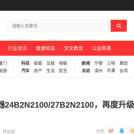
行业资讯
健康频道
文化教育
公益慈善
厦门
科技
智能
互联
物联
新闻
宁德
三明
莆田
旅游
汽车
房产
生活
民生
龙岩
漳州
平潭
台湾
4B2N2100/27B2N2100，再度升
评论(0)