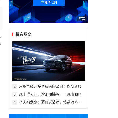
广告
精选图文
对
劳
常州卓骏汽车系统有限公司：以创新技
2
术重塑座舱体验，打造新能源汽车座椅
观山望云起，滨湖映腾辉——观山湖区
3
行业标杆
第十一届青少年科技体育艺术赛事活动
功夫福龙水：夏日送清凉，情系消防一
4
盛大开幕
线