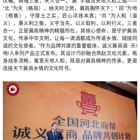
伏羲。商魂三象，天人合一。‘冀 ’字蕴含天地人和之道——
“北 ”为天（格局），纳天时之势，冀商胸怀天下；“ 田 ”为地
（根基），守厚土之实，匠心淬炼本真；“共 ”为人和（道
义），秉义利之衡，义字当先，以义取利，以利行义。三者
合一，正是冀商精神的精髓所在。其核心使命，是守护冀商
文化，传承中华文明，让每一滴酒都成为传递乡情、链接同
道的文化使者。”作为品牌共建的重要载体，诚义冀商酒 ·天/
地/人系列产品正式发布。其设计巧妙融合燕赵文化元素，瓶
身线条流畅，寓意天地人和，既是对冀商精神的传承，更是
连接天下冀商乡情的文化符号。