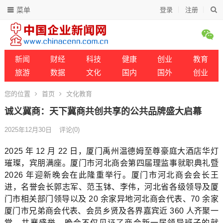
菜单
登录
注册
新闻
财经
科技
健康
创业
教育
旅游
数据
文化
国内
国外
创业
您的位置
首页
文化教育
诚义冀商：天下冀商共创共享的公共品牌盛大启幕
2025年12月30日
评论(0)
2025 年 12 月 22 日，厦门禹州温德姆至尊豪庭大酒店华灯
璀璨，宾朋满座。厦门市河北商会第四届理监事就职典礼暨
2026 年迎新晚会在此隆重举行。厦门市河北商会会长王
进，名誉会长郭志军、范玉钵、李伟，河北省各级领导及厦
门市相关部门领导以及 20 余家异地河北商会代表、70 余家
厦门市兄弟商会代表、会员乡贤及各界嘉宾近 360 人齐聚一
堂，共襄盛举。晚会不仅见证了商会新一届领导班子的就