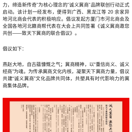
力，缔造新传奇"为核心理念的"诚义冀商"品牌联创行动正式
启动。该计划一经发布，便得到广西、黑龙江等 20 余家异
地河北商会代表的积极响应。倡议发起方厦门市河北商会及
全国各地河北籍商帮代表在大会上共同签署《诚义冀商邀您
共创——致天下冀商的联合倡议》。
倡议如下：
燕赵大地，自古蕴慷慨之气；冀商精神，以“重信尚义、诚义
经商”为魂。为传承冀商文化内核，凝聚天下冀商力量，倡议
共建“诚义冀商”文化品牌共同体，共塑具有时代影响力的冀
商集体品牌。