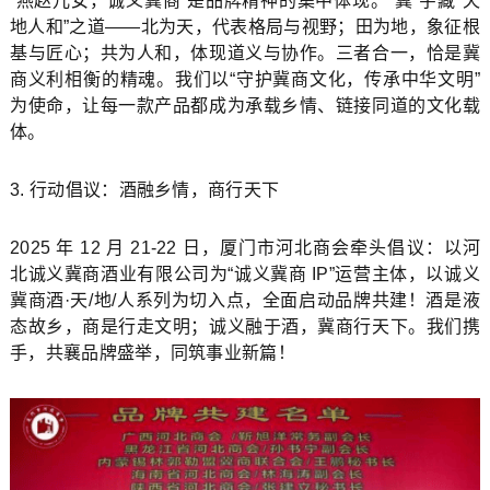
“燕赵儿女，诚义冀商”是品牌精神的集中体现。“冀”字藏“天
地人和”之道——北为天，代表格局与视野；田为地，象征根
基与匠心；共为人和，体现道义与协作。三者合一，恰是冀
商义利相衡的精魂。我们以“守护冀商文化，传承中华文明”
为使命，让每一款产品都成为承载乡情、链接同道的文化载
体。
3. 行动倡议：酒融乡情，商行天下
2025 年 12 月 21-22 日，厦门市河北商会牵头倡议：以河
北诚义冀商酒业有限公司为“诚义冀商 IP”运营主体，以诚义
冀商酒·天/地/人系列为切入点，全面启动品牌共建！酒是液
态故乡，商是行走文明；诚义融于酒，冀商行天下。我们携
手，共襄品牌盛举，同筑事业新篇！