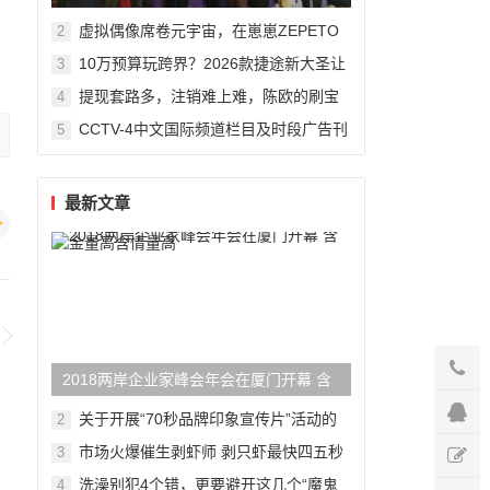
州复旦儿童医院“复星”计划
虚拟偶像席卷元宇宙，在崽崽ZEPETO
2
找到接近偶像新方式
10万预算玩跨界？2026款捷途新大圣让
3
年轻人圆梦轿跑SUV
提现套路多，注销难上难，陈欧的刷宝
4
App“涮”了谁？
CCTV-4中文国际频道栏目及时段广告刊
5
例
最新文章
2018两岸企业家峰会年会在厦门开幕 含
金量高含情量高
关于开展“70秒品牌印象宣传片”活动的
2
函
市场火爆催生剥虾师 剥只虾最快四五秒
3
月薪可达万元
洗澡别犯4个错，更要避开这几个“魔鬼
4