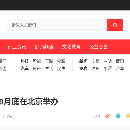
行业资讯
健康频道
文化教育
公益慈善
厦门
科技
智能
互联
物联
新闻
宁德
三明
莆田
旅游
汽车
房产
生活
民生
龙岩
漳州
平潭
台湾
于9月底在北京举办
评论(0)