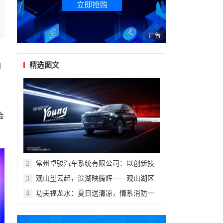
广告
精选图文
自
会
常州卓骏汽车系统有限公司：以创新技
2
术重塑座舱体验，打造新能源汽车座椅
观山望云起，滨湖映腾辉——观山湖区
3
行业标杆
第十一届青少年科技体育艺术赛事活动
功夫福龙水：夏日送清凉，情系消防一
4
盛大开幕
线