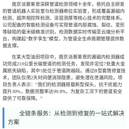
南京派普莱恩深耕管道检测领域十余年，依托自主研发
的管道机器人实验室与检测器牵拉实验室，形成覆盖漏磁内
检测、超声相控阵检测、涂层测厚等核心技术的完整体系。
公司配备的智能检测设备可实现管道内部腐蚀、裂纹、变形
等缺陷的毫米级精准识别，检测数据实时传输至云端分析平
台，构建起“数字孪生”模型，为管道全生命周期管理提供数
据支撑。
在某大型油田项目中，南京派普莱恩的漏磁内检测器成
功完成210公里长输管道的检测任务，发现并定位7处重大金
属损失缺陷，其中5处位于管道跨越段。通过B型套筒修复技
术，团队仅用2天时间便消除隐患，避免潜在泄漏风险。项
目负责人表示：“我们的检测器搭载新型探头，抗干扰能力
提升30%，数据完整率达99.8%，为复杂工况下的管道安全
提供了可靠保障。”
全链条服务：从检测到修复的一站式解决
方案