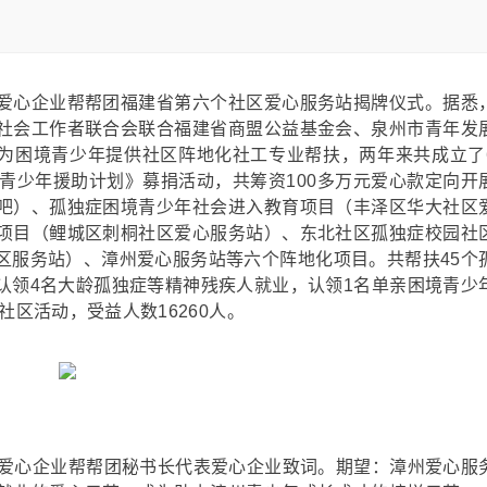
举行爱心企业帮帮团福建省第六个社区爱心服务站揭牌仪式。据悉
社会工作者联合会联合福建省商盟公益基金会、泉州市青年发
量为困境青少年提供社区阵地化社工专业帮扶，两年来共成立了
青少年援助计划》募捐活动，共筹资100多万元爱心款定向开
吧）、孤独症困境青少年社会进入教育项目（丰泽区华大社区
项目（鲤城区刺桐社区爱心服务站）、东北社区孤独症校园社
区服务站）、漳州爱心服务站等六个阵地化项目。共帮扶45个
认领4名大龄孤独症等精神残疾人就业，认领1名单亲困境青少
社区活动，受益人数16260人。
，爱心企业帮帮团秘书长代表爱心企业致词。期望：漳州爱心服