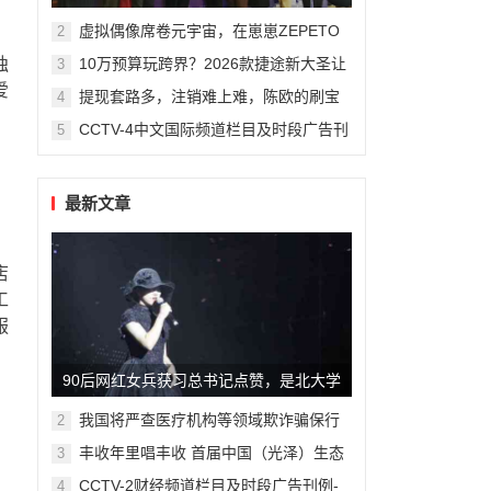
州复旦儿童医院“复星”计划
虚拟偶像席卷元宇宙，在崽崽ZEPETO
2
找到接近偶像新方式
独
10万预算玩跨界？2026款捷途新大圣让
3
年轻人圆梦轿跑SUV
爱
提现套路多，注销难上难，陈欧的刷宝
4
App“涮”了谁？
CCTV-4中文国际频道栏目及时段广告刊
5
例
最新文章
店
工
服
90后网红女兵获习总书记点赞，是北大学
霸也曾是海军陆战队员
我国将严查医疗机构等领域欺诈骗保行
2
为
丰收年里唱丰收 首届中国（光泽）生态
3
食品丰收音乐节精彩纷呈
CCTV-2财经频道栏目及时段广告刊例-
4