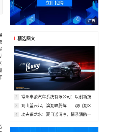
广告
，
展
精选图文
6
展
爱
区
孤
年
常州卓骏汽车系统有限公司：以创新技
2
术重塑座舱体验，打造新能源汽车座椅
观山望云起，滨湖映腾辉——观山湖区
3
行业标杆
第十一届青少年科技体育艺术赛事活动
功夫福龙水：夏日送清凉，情系消防一
4
盛大开幕
线
务