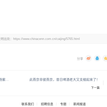
/www.chinacenn.com.cn/caijing/5765.html
美好与参俱来 元气向上而升 正官庄官宣代言人杨紫新一年继续同行
此燕京非彼燕京，昔日啤酒老大又支棱起来了！
下一篇
联系我们
招聘信息
专题
新闻报道