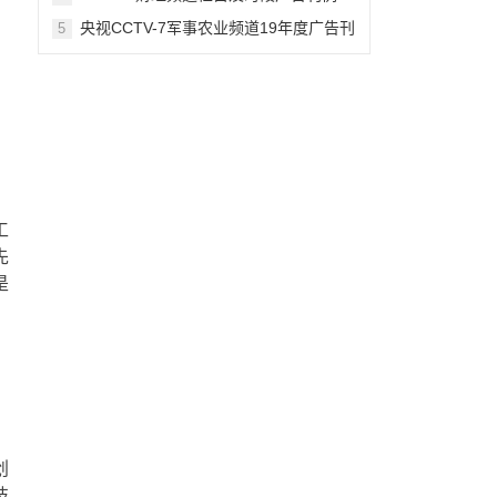
最全版
，
央视CCTV-7军事农业频道19年度广告刊
5
例价格表
，
工
先
是
创
技