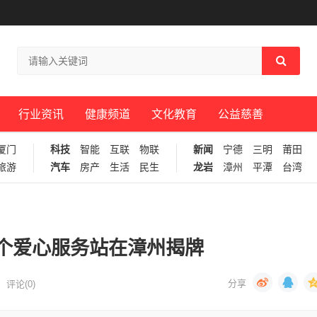
行业资讯
健康频道
文化教育
公益慈善
厦门
科技
智能
互联
物联
新闻
宁德
三明
莆田
旅游
汽车
房产
生活
民生
龙岩
漳州
平潭
台湾
个爱心服务站在漳州揭牌
评论(0)