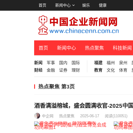
首页
新闻中心
娱乐
健康
首页
新闻中心
热点聚焦
科技新闻
新闻
军事
国内
国际
福建
福州
泉州
财经
金融
证券
理财
教育
文化
体育
热点聚焦 第3页
酒香满溢榕城，盛会圆满收官-2025中
中企网
热点聚焦
2025-06-17
阅读
(110051)