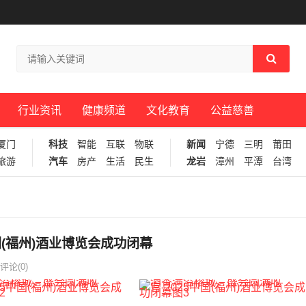
行业资讯
健康频道
文化教育
公益慈善
厦门
科技
智能
互联
物联
新闻
宁德
三明
莆田
旅游
汽车
房产
生活
民生
龙岩
漳州
平潭
台湾
国(福州)酒业博览会成功闭幕
评论(0)