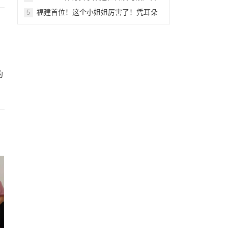
刊例
福建首位！这个小姐姐厉害了！凭耳朵
5
为钢琴“治病”
的