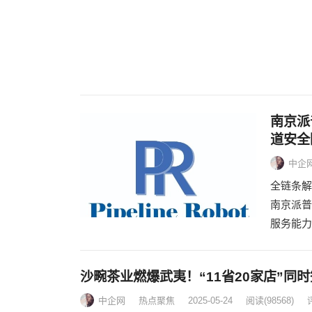
南京派
道安全
中企
全链条解
南京派普
服务能力
沙畹茶业燃爆武夷！“11省20家店”同
中企网
热点聚焦
2025-05-24
阅读
(98568)