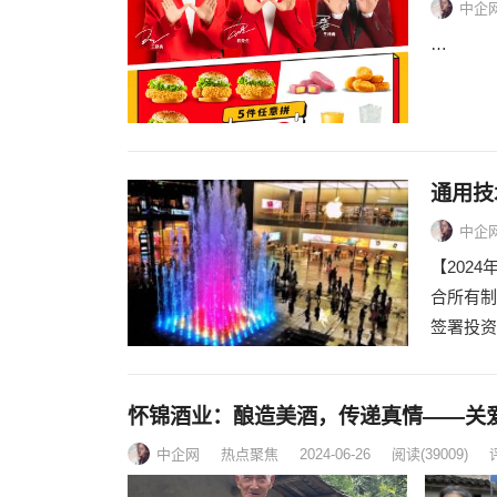
中企
…
通用技
中企
【202
合所有制
签署投资
怀锦酒业：酿造美酒，传递真情——关
中企网
热点聚焦
2024-06-26
阅读
(39009)