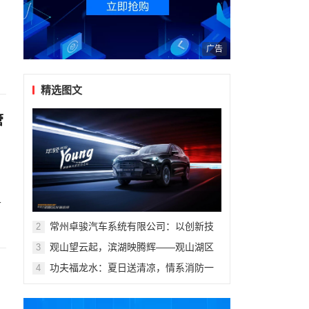
广告
精选图文
管
，
条
常州卓骏汽车系统有限公司：以创新技
2
术重塑座舱体验，打造新能源汽车座椅
观山望云起，滨湖映腾辉——观山湖区
3
行业标杆
第十一届青少年科技体育艺术赛事活动
功夫福龙水：夏日送清凉，情系消防一
4
盛大开幕
线