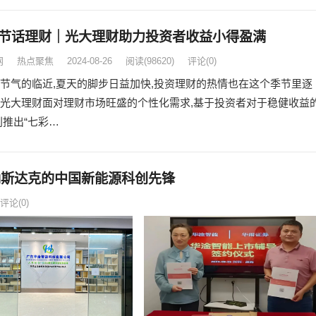
节话理财｜光大理财助力投资者收益小得盈满
网
热点聚焦
2024-08-26
阅读
(98620)
评论(0)
节气的临近,夏天的脚步日益加快,投资理财的热情也在这个季节里逐
光大理财面对理财市场旺盛的个性化需求,基于投资者对于稳健收益
别推出“七彩…
向纳斯达克的中国新能源科创先锋
评论(0)