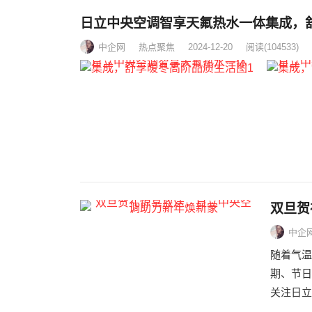
日立中央空调智享天氟热水一体集成，
中企网
热点聚焦
2024-12-20
阅读
(104533)
双旦贺
中企
随着气温
期、节日
关注日立