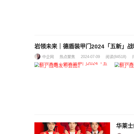
岩领未来｜德盾装甲门2024「五新」
中企网
热点聚焦
2024-07-09
阅读
(84518)
华莱士