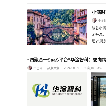
小满时
中企
随着小满
渐升温。
追求,特
“四聚合一SaaS平台”华淦智科：驶
中企网
热点聚焦
2024-08-09
阅读
(101238)