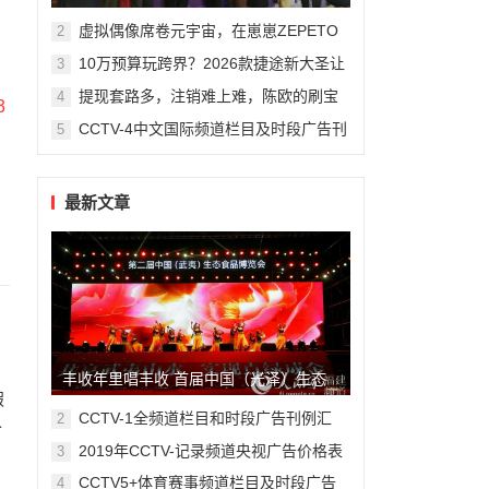
州复旦儿童医院“复星”计划
虚拟偶像席卷元宇宙，在崽崽ZEPETO
2
找到接近偶像新方式
10万预算玩跨界？2026款捷途新大圣让
3
年轻人圆梦轿跑SUV
提现套路多，注销难上难，陈欧的刷宝
4
App“涮”了谁？
CCTV-4中文国际频道栏目及时段广告刊
5
例
最新文章
丰收年里唱丰收 首届中国（光泽）生态
假
食品丰收音乐节精彩纷呈
CCTV-1全频道栏目和时段广告刊例汇
2
个
总-最全版
2019年CCTV-记录频道央视广告价格表
3
CCTV5+体育赛事频道栏目及时段广告
4